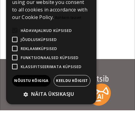
using our website you consent
to all cookies in accordance with
our Cookie Policy.
Rohkem teavet
HÄDAVAJALIKUD KÜPSISED
JÕUDLUSKÜPSISED
REKLAAMKÜPSISED
FUNKTSIONAALSED KÜPSISED
KLASSIFITSEERIMATA KÜPSISED
14. Baltic Pitching Forum otsib
NÕUSTU KÕIGIGA
KEELDU KÕIGIST
lühifilmiprojekte
NÄITA ÜKSIKASJU