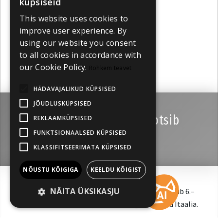
küpsiseid
This website uses cookies to
improve user experience. By
using our website you consent
to all cookies in accordance with
our Cookie Policy.
Rohkem teavet
HÄDAVAJALIKUD KÜPSISED
JÕUDLUSKÜPSISED
14. Baltic Pitching Forum otsib
REKLAAMKÜPSISED
FUNKTSIONAALSED KÜPSISED
lühifilmiprojekte
KLASSIFITSEERIMATA KÜPSISED
NÕUSTU KÕIGIGA
KEELDU KÕIGIST
NÄITA ÜKSIKASJU
Järjekorras 14. Baltic Pitching Forum, mis toimub 6.–
9. oktoobrini Vilniuses, on külalisriigiks valinud Itaalia.