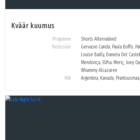
Kväär kuumus
Programm
Shorts Alternatiivid
Režissöör
Gervasio Canda, Paula Boffo, Pa
Louise Bailly, Daniela Del Caste
Mendonça, Elifsu Meriç, Joey Qu
Whammy Alcazaren
Riik
Argentina, Kanada, Prantsusmaa, 