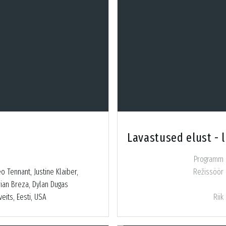
Lavastused elust - 
Programm
 Tennant, Justine Klaiber,
Režissöör
rian Breza, Dylan Dugas
eits, Eesti, USA
Riik