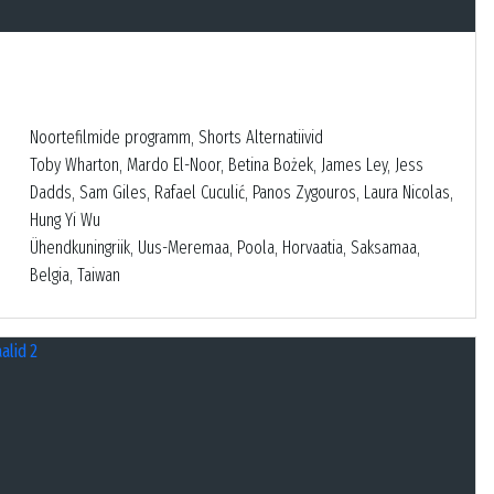
Noortefilmide programm, Shorts Alternatiivid
Toby Wharton, Mardo El-Noor, Betina Bożek, James Ley, Jess
Dadds, Sam Giles, Rafael Cuculić, Panos Zygouros, Laura Nicolas,
Hung Yi Wu
Ühendkuningriik, Uus-Meremaa, Poola, Horvaatia, Saksamaa,
Belgia, Taiwan