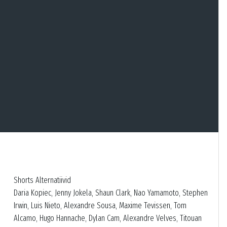
Shorts Alternatiivid
Daria Kopiec, Jenny Jokela, Shaun Clark, Nao Yamamoto, Stephen
Irwin, Luis Nieto, Alexandre Sousa, Maxime Tevissen, Tom
Alcamo, Hugo Hannache, Dylan Cam, Alexandre Velves, Titouan