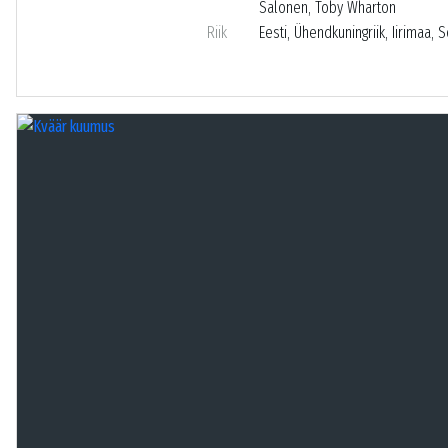
Salonen, Toby Wharton
Riik
Eesti, Ühendkuningriik, Iirimaa