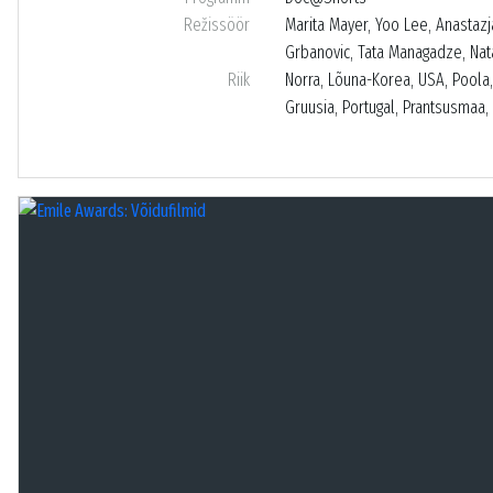
Režissöör
Marita Mayer, Yoo Lee, Anastaz
Grbanovic, Tata Managadze, Nat
Riik
Norra, Lõuna-Korea, USA, Poola
Gruusia, Portugal, Prantsusmaa