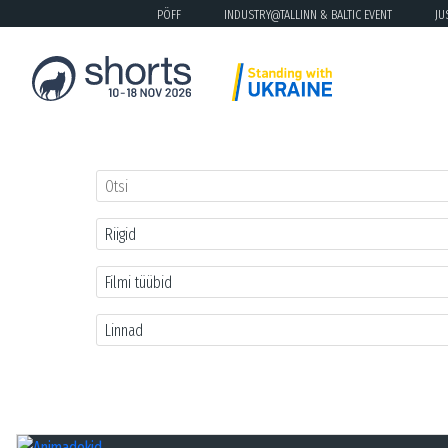
PÖFF
INDUSTRY@TALLINN & BALTIC EVENT
JU