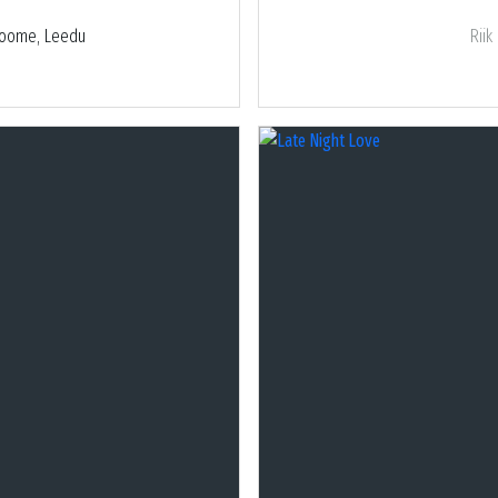
, Soome, Leedu
Riik