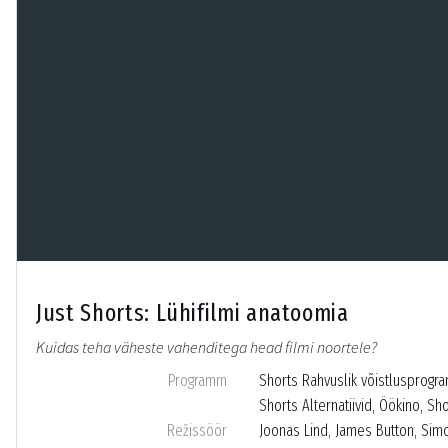
Just Shorts: Lühifilmi anatoomia
Kuidas teha väheste vahenditega head filmi noortele?
Programm
Shorts Rahvuslik võistlusprogr
Shorts Alternatiivid, Öökino, Sh
Režissöör
Joonas Lind, James Button, Simon 