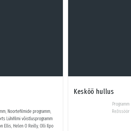
Kesköö hullus
Programm
amm, Noortefilmide programm,
Režissöör
orts Lühifilmi võistlusprogramm
Ellis, Helen O Reilly, Olli Ilpo