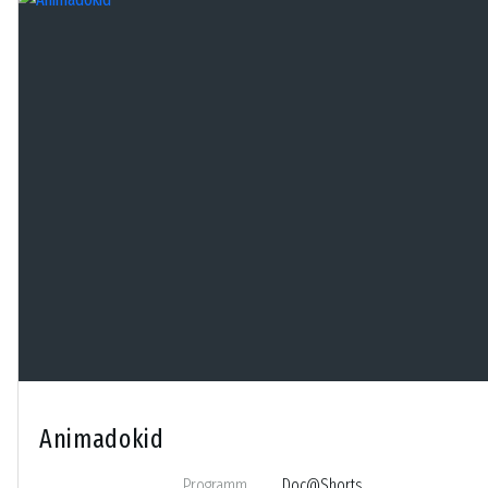
Animadokid
Programm
Doc@Shorts