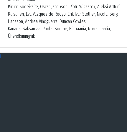
Birute Sodeikaite, Oscar Jacobson, Piotr Milczarek, Aleksi Artturi
Räisänen, Eva Vázquez de Reoyo, Erik Ivar Sæther, Nicolai Berg
Hansson, Andrea Vinciguerra, Duncan Cowles
Kanada, Saksamaa, Poola, Soome, Hispaania, Norra, Itaalia,
Ühendkuningriik