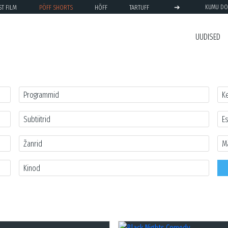
➔
ST FILM
PÖFF SHORTS
HÕFF
TARTUFF
KUMU DO
UUDISED