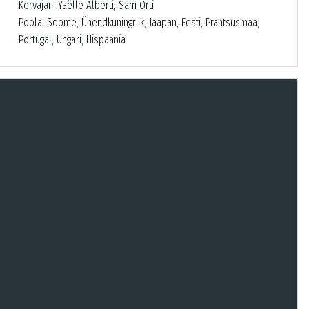
Kervajan, Yaëlle Alberti, Sam Orti
Poola, Soome, Ühendkuningriik, Jaapan, Eesti, Prantsusmaa,
Portugal, Ungari, Hispaania