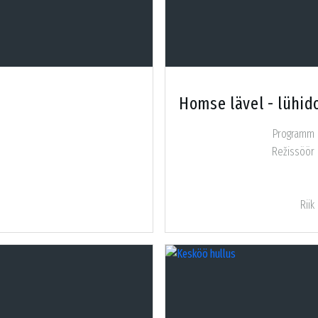
Homse lävel - lühid
Programm
Režissöör
Riik