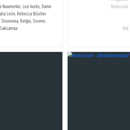
ja Naumenko, Lea Vucko, Damir
Režissöör
alia León, Rebecca Blöcher
, Sloveenia, Belgia, Soome,
, Saksamaa
Riik