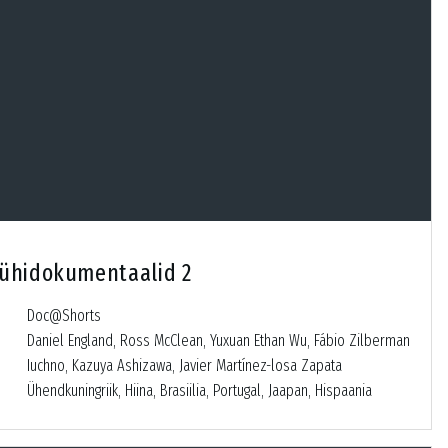
lühidokumentaalid 2
Doc@Shorts
Daniel England, Ross McClean, Yuxuan Ethan Wu, Fábio Zilberman
Iuchno, Kazuya Ashizawa, Javier Martínez-losa Zapata
Ühendkuningriik, Hiina, Brasiilia, Portugal, Jaapan, Hispaania