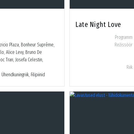
Late Night Love
Programm
tricio Plaza, Bonheur Suprême,
Režissöör
llo, Alice Levy, Bruno De
oc Tran, Josefa Celestin,
Riik
Ühendkuningriik, Filipiinid